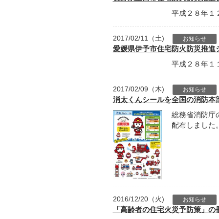
平成２８年１
2017/02/11（土)
お知らせ
愛媛県伊予市住宅防火防災推進
平成２８年１
2017/02/09（木)
お知らせ
消太くんシールを全国の消防本
総務省消防庁
配布しました
2016/12/20（火)
お知らせ
「高齢者の住宅火災予防策」の