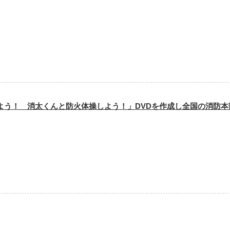
よう！ 消太くんと防火体操しよう！」DVDを作成し全国の消防本